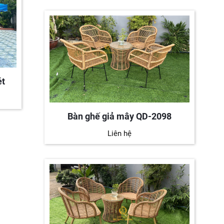
ét
Dù lệch tâm đôi 2.5m
Dù l
Liên hệ
Bàn ghế giả mây QD-2098
Liên hệ