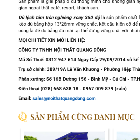
Sản phẩm là giải pháp ô dù thông minh cho không gian n
gian ngoại thất café, resort, khách sạn.
Dù lệch tâm tròn nghiêng xoay 360 độ
là sản phẩm chất 
kèo dù bằng hộp 13*26mm vững chắc, kết cấu kiến cố để 
cùng là đế dù bằng đá mài tại thế đứng vững chãi với nhữn
MỌI CHI TIẾT XIN MỜI LIÊN HỆ:
CÔNG TY TNHH NỘI THẤT QUANG ĐÔNG
Mã Số Thuế:
0312 947 614
Ngày Cấp 29/09/2014 sở kế 
Trụ sở chính: 389/19A Lê Văn Khương - Phường Hiệp Thà
Phân xưởng: Số 16B Đường 156 - Bình Mỹ - Củ Chi - TP.
Điện thoại (028) 668 638 18 - 0967 009 879 (zalo)
Email:
sales@noithatquangdong.com
SẢN PHẨM CÙNG DANH MỤC