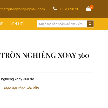
0
ithatquangdong@gmail.com
0967009879
ỨC
LIÊN HỆ
 TRÒN NGHIÊNG XOAY 360
n nghiêng xoay 360 độ
Hoặc đặt theo yêu cầu
ệ