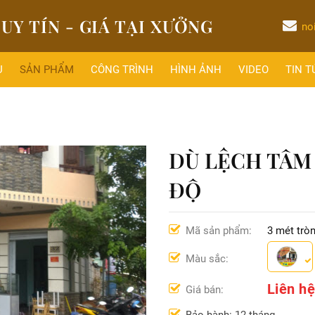
UY TÍN - GIÁ TẠI XƯỞNG
no
U
SẢN PHẨM
CÔNG TRÌNH
HÌNH ẢNH
VIDEO
TIN T
DÙ LỆCH TÂM
ĐỘ
Mã sản phẩm:
3 mét trò
Màu sắc:
Liên h
Giá bán: