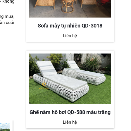
o không
ng mưa,
ần cuối
Sofa mây tự nhiên QD-3018
Liên hệ
Ghế nằm hồ bơi QD-588 màu trắng
Liên hệ