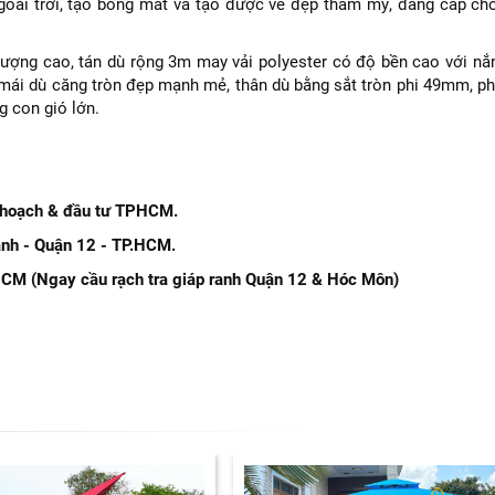
goài trời, tạo bóng mát và tạo được vẻ đẹp thẩm mỹ, đẳng cấp ch
lượng cao, tán dù rộng 3m may vải polyester có độ bền cao với nắ
mái dù căng tròn đẹp mạnh mẻ, thân dù bằng sắt tròn phi 49mm, ph
g con gió lớn.
hoạch & đầu tư TPHCM.
nh - Quận 12 - TP.HCM.
HCM (Ngay cầu rạch tra giáp ranh Quận 12 & Hóc Môn)