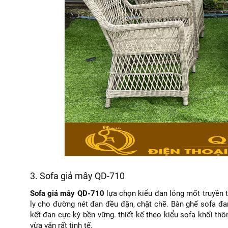
3. Sofa giả mây QD-710
Sofa giả mây QD-710
lựa chọn kiểu đan lóng mốt truyền 
ly cho đường nét đan đều đặn, chặt chẽ. Bàn ghế sofa đan
kết đan cực kỳ bền vững. thiết kế theo kiểu sofa khối th
vừa vặn rất tinh tế.