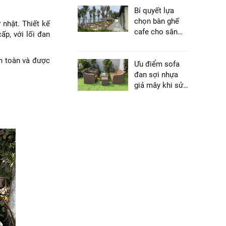
Bí quyết lựa
chọn bàn ghế
 nhật. Thiết kế
cafe cho sân
p, với lối đan
vườn, ngoài trời
n toàn và được
Ưu điểm sofa
đan sợi nhựa
giả mây khi sử
dụng ngoài trời