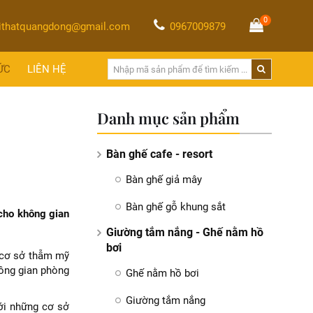
0
ithatquangdong@gmail.com
0967009879
ỨC
LIÊN HỆ
Danh mục sản phẩm
Bàn ghế cafe - resort
Bàn ghế giả mây
Bàn ghế gỗ khung sắt
cho không gian
Giường tắm nắng - Ghế nằm hồ
bơi
g cơ sở thẫm mỹ
hông gian phòng
Ghế nằm hồ bơi
Giường tắm nắng
ới những cơ sở