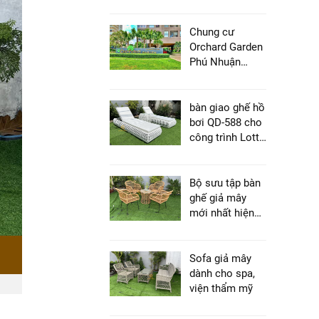
mây cho chung
cư, căn hộ hiện
nay
Chung cư
Orchard Garden
Phú Nhuận
chọn ghế hồ bơi
giả mây phục vụ
nhu cầu thư
bàn giao ghế hồ
giãn cho khách
bơi QD-588 cho
lưu trú
công trình Lotte
Coralis tại Hà
Nội
Bộ sưu tập bàn
ghế giả mây
mới nhất hiện
nay
Sofa giả mây
dành cho spa,
viện thẩm mỹ