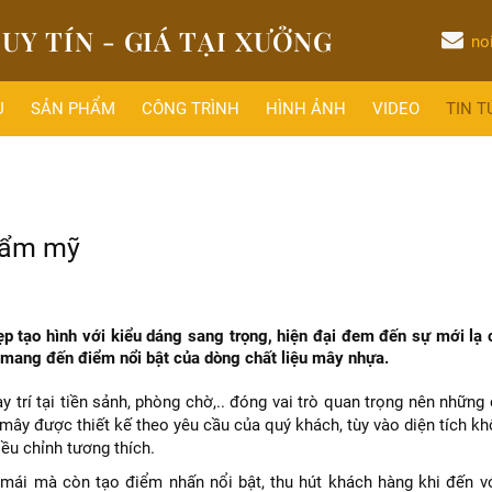
UY TÍN - GIÁ TẠI XƯỞNG
no
U
SẢN PHẨM
CÔNG TRÌNH
HÌNH ẢNH
VIDEO
TIN T
thẩm mỹ
 tạo hình với kiểu dáng sang trọng, hiện đại đem đến sự mới lạ 
mang đến điểm nổi bật của dòng chất liệu mây nhựa.
trí tại tiền sảnh, phòng chờ,.. đóng vai trò quan trọng nên nhữn
mây được thiết kế theo yêu cầu của quý khách, tùy vào diện tích k
ều chỉnh tương thích.
mái mà còn tạo điểm nhấn nổi bật, thu hút khách hàng khi đến v